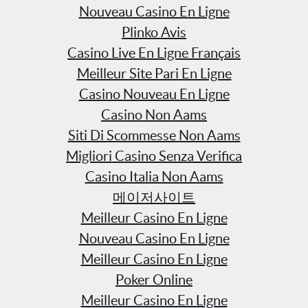
Nouveau Casino En Ligne
Plinko Avis
Casino Live En Ligne Français
Meilleur Site Pari En Ligne
Casino Nouveau En Ligne
Casino Non Aams
Siti Di Scommesse Non Aams
Migliori Casino Senza Verifica
Casino Italia Non Aams
메이저사이트
Meilleur Casino En Ligne
Nouveau Casino En Ligne
Meilleur Casino En Ligne
Poker Online
Meilleur Casino En Ligne